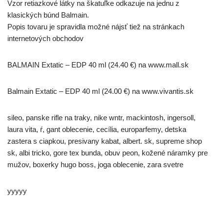
Vzor retiazkové látky na škatuľke odkazuje na jednu z
klasických búnd Balmain.
Popis tovaru je spravidla možné nájsť tiež na stránkach
internetových obchodov
BALMAIN Extatic – EDP 40 ml (24.40 €) na www.mall.sk
Balmain Extatic – EDP 40 ml (24.00 €) na www.vivantis.sk
sileo, panske rifle na traky, nike wntr, mackintosh, ingersoll,
laura vita, ŕ, gant oblecenie, cecília, europarfemy, detska
zastera s ciapkou, presivany kabat, albert. sk, supreme shop
sk, albi tricko, gore tex bunda, obuv peon, kožené náramky pre
mužov, boxerky hugo boss, joga oblecenie, zara svetre
yyyyy