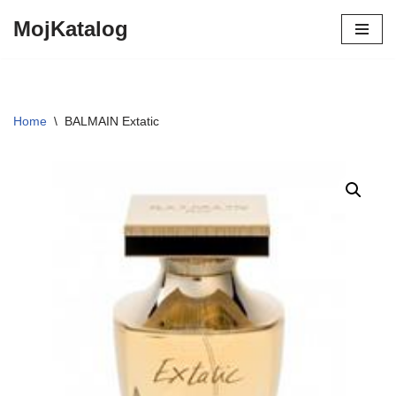
MojKatalog
Preskočiť
na
obsah
Home
\
BALMAIN Extatic