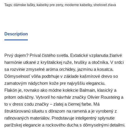
Tags:
dámske tašky
,
kabelky pre zeny
,
moderne kabelky
,
shelovet zlava
Description
Prvý dojem? Príval čistého svetla. Extatické vzplanutia žiarivé
harmónie utkané z kryštalickej ruže, hrušky a otočníka. V srdci
sa rozvinie zmyselné aróma orchidey, jazmínu a kosatca.
Dômyselnosť vôňa podtrhuje v základe kašmírové drevo so
zamatovým nádychom kože pre najvyššiu eleganciu.
Flakón je, rovnako ako módne kolekcie Balmain, klasický a
pritom odvážny. Vytvoril ho návrhár značky Olivier Rousteing a
to v dress codu značky – zlatej a čiernej farbe. Má
štruktúrovanú siluetu s dôrazom na ramená a je vyrobený z
rafinovaných materiálov. Predstavuje inteligentný splynutie
parížskej elegancie a rockového ducha s dômyselnými detailmi.