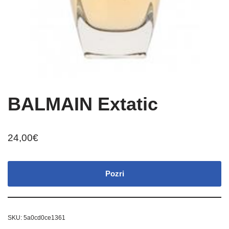
BALMAIN Extatic
24,00
€
Pozri
SKU:
5a0cd0ce1361