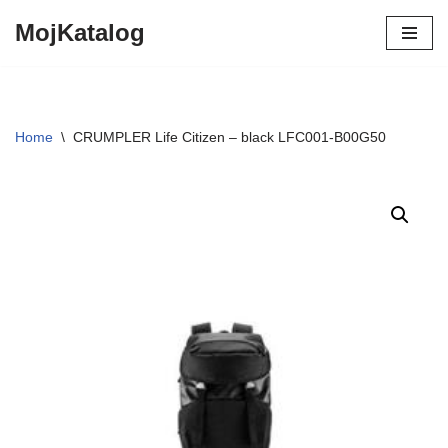
MojKatalog
Preskočiť
na
obsah
Home
\
CRUMPLER Life Citizen – black LFC001-B00G50