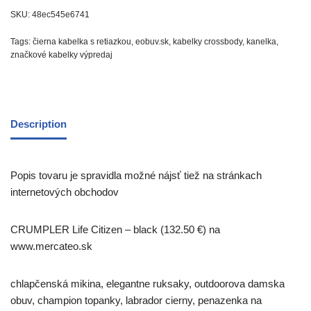
SKU:
48ec545e6741
Tags:
čierna kabelka s retiazkou
,
eobuv.sk
,
kabelky crossbody
,
kanelka
,
značkové kabelky výpredaj
Description
Popis tovaru je spravidla možné nájsť tiež na stránkach
internetových obchodov
CRUMPLER Life Citizen – black (132.50 €) na
www.mercateo.sk
chlapčenská mikina, elegantne ruksaky, outdoorova damska
obuv, champion topanky, labrador cierny, penazenka na