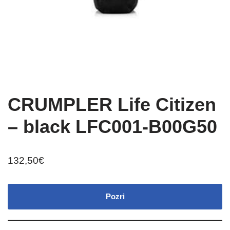
CRUMPLER Life Citizen
– black LFC001-B00G50
132,50
€
Pozri