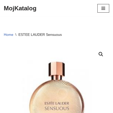
MojKatalog
Preskočiť
na
obsah
Home
\
ESTEE LAUDER Sensuous