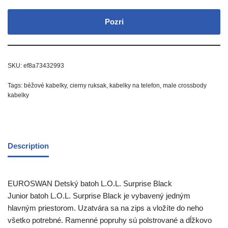
Pozri
SKU:
ef8a73432993
Tags:
béžové kabelky
,
cierny ruksak
,
kabelky na telefon
,
male crossbody
kabelky
Description
EUROSWAN Detský batoh L.O.L. Surprise Black
Junior batoh L.O.L. Surprise Black je vybavený jedným
hlavným priestorom. Uzatvára sa na zips a vložíte do neho
všetko potrebné. Ramenné popruhy sú polstrované a dĺžkovo