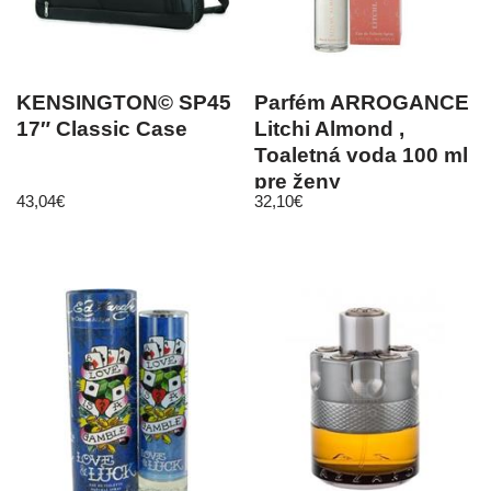
KENSINGTON© SP45
Parfém ARROGANCE
17″ Classic Case
Litchi Almond ,
Toaletná voda 100 ml
pre ženy
43,04
€
32,10
€