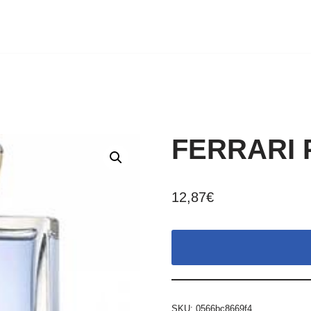
FERRARI P
12,87
€
SKU:
0566bc8669f4