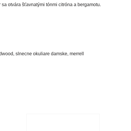
r sa otvára šťavnatými tónmi citróna a bergamotu.
redwood, slnecne okuliare damske, merrell