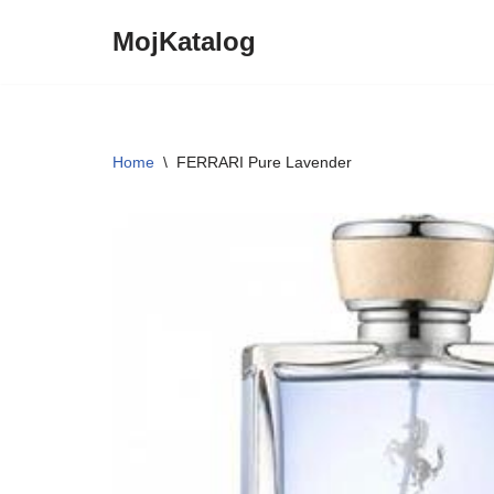
MojKatalog
Preskočiť
na
obsah
Home
\
FERRARI Pure Lavender