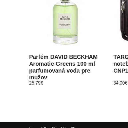
Parfém DAVID BECKHAM
TARG
Aromatic Greens 100 ml
note
parfumovaná voda pre
CNP
mužov
25,79
€
34,00
€