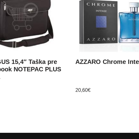
US 15,4″ Taška pre
AZZARO Chrome Int
book NOTEPAC PLUS
1
20,60
€