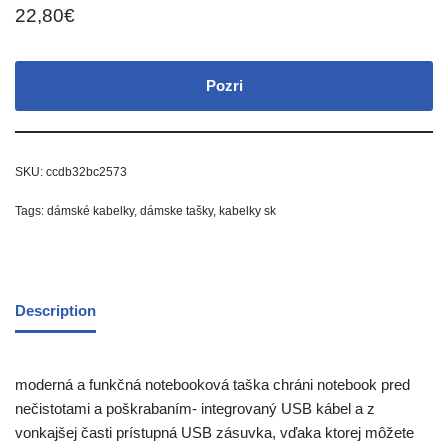
22,80
€
Pozri
SKU:
ccdb32bc2573
Tags:
dámské kabelky
,
dámske tašky
,
kabelky sk
Description
moderná a funkčná notebooková taška chráni notebook pred
nečistotami a poškrabaním- integrovaný USB kábel a z
vonkajšej časti prístupná USB zásuvka, vďaka ktorej môžete