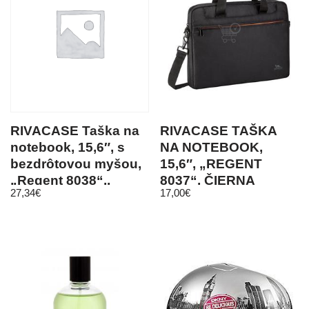
RIVACASE Taška na
RIVACASE TAŠKA
notebook, 15,6″, s
NA NOTEBOOK,
bezdrôtovou myšou,
15,6″, „REGENT
„Regent 8038“,,
8037“, ČIERNA
27,34
€
17,00
€
čierna