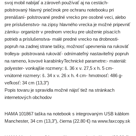
svoj mobil nabíjať a zároveň používať aj na cestách-
polstrovaný hlavný priečinok pre ochranu notebooku pri
prenášaní- polstrované predné vrecko pre osobné veci, alebo
pre príslušenstvo- na zipsy hlavného vrecka je možné pripevniť
zámku- organizér v prednom vrecku pre uloženie písacích
potrieb a príslušenstva- malé predné vrecko na drobnosti-
popruh na zadnej strane tašky, možnosť upevnenia na rukoväť
trolleya- polstrovaná rukoväť- odnímateľný nastaviteľný popruh
na rameno, kovové karabínkyTechnické parametre:- materiál:
polyester- vonkajšie rozmery: š. 36 x v. 27,5 x h. 5 cm-
vnútorné rozmery: š. 34 x v. 26 x h. 4 cm- hmotnosť: 486 g-
veľkosť: 34 cm (13,3″)
Popis tovaru je spravidla možné nájsť tiež na stránkach
internetových obchodov
HAMA 101867 taška na notebook s integrovaným USB káblom
Manchester, 34 cm (13,3″), čierna (22.80 €) na www.faxcopy.sk