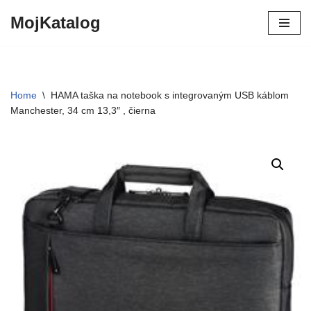
MojKatalog
Preskočiť
na
obsah
Home
\
HAMA taška na notebook s integrovaným USB káblom
Manchester, 34 cm 13,3″ , čierna