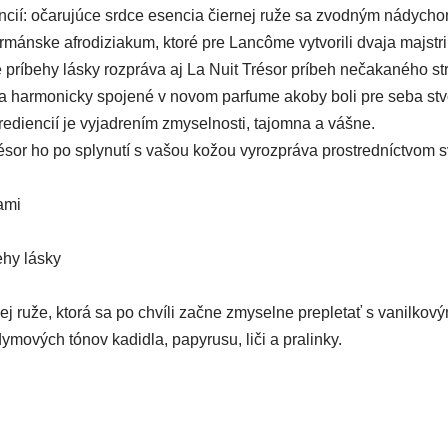
encií: očarujúce srdce esencia čiernej ruže sa zvodným nádycho
gurmánske afrodiziakum, ktoré pre Lancôme vytvorili dvaja majst
 príbehy lásky rozpráva aj La Nuit Trésor príbeh nečakaného str
dsa harmonicky spojené v novom parfume akoby boli pre seba stv
rediencií je vyjadrením zmyselnosti, tajomna a vášne.
or ho po splynutí s vašou kožou vyrozpráva prostredníctvom sv
ami
ehy lásky
ej ruže, ktorá sa po chvíli začne zmyselne prepletať s vanilko
ových tónov kadidla, papyrusu, liči a pralinky.