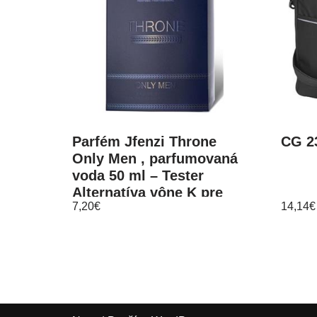
Parfém Jfenzi Throne
CG 2
Only Men , parfumovaná
voda 50 ml – Tester
Alternatíva vône K pre
7,20
€
14,14
€
mužov