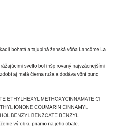
zrkadlí bohatá a tajuplná ženská vôňa Lancôme La
drážajúcimi svetlo bol inšpirovaný najvzácnejšími
zdobí aj malá čierna ruža a dodáva vôni punc
ATE ETHYLHEXYL METHOXYCINNAMATE CI
SOMETHYL IONONE COUMARIN CINNAMYL
OHOL BENZYL BENZOATE BENZYL
enie výrobku priamo na jeho obale.