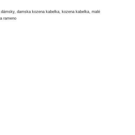
k dámsky
,
damska kozena kabelka
,
kozena kabelka
,
malé
na rameno