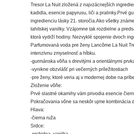
Tresor La Nuit zložená z najvzácnejších ingredi
kadidla, esencie papyrusu, liči a pralinky.Prvé 
ingredienciu lásky 21. storočia.Ako všetky známe
tahitskej vanilky. Vzájomne tak rozdielne a pre
ktorá vydrží hodiny. Nezvyklé spojenie dvoch ing
Parfumovaná voda pre ženy Lancôme La Nuit Trés
intenzívnu zmyselnosť a hĺbku.
-gurmánska vôňa s drevitými a orientálnymi prvk
-vynikne obzvlášť pri večerných príležitostiach
-pre ženy, ktoré veria aj v modernej dobe na príb
Zloženie vôňe:
Prvé slastné okamihy vám privodia esencie čiern
Pokračovania vône sa neskôr ujme kombinácia dym
Hlava:
-čierna ruža
Srdce:
-orchidea, vanilka