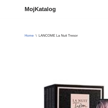
MojKatalog
Preskočiť
na
obsah
Home
\
LANCOME La Nuit Tresor