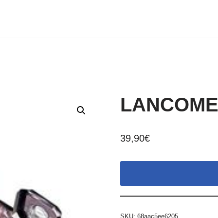
LANCOME L
39,90
€
SKU:
68aac5ee6205