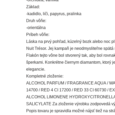
Základ:
-kadidlo, liči, papyrus, pralinka
Druh vôňe:
-orientálna
Príbeh vôňe:
Láska na prvý pohľad, kúzelný bozk alebo noc pl
Nuit Trésor. Jej kampaň je neodmysliteľne spätá
Flakón tejto vône bol stvorený tak, aby bol rovn
šperkami. Konkrétne čiernym diamantom, ktorý j
elegancie.
Kompletné zloženie:
ALCOHOL PARFUM / FRAGRANCE AQUA / 
14700 / RED 4 CI 17200 / RED 33 CI 6073
ALCOHOL LIMONENE HYDROXYCITRONELLAL
SALICYLATE Za zloženie výrobku zodpovedá výro
Popis tovaru je spravidla možné nájsť tiež na s