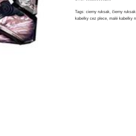
Tags:
cierny ruksak
,
čierny ruksa
kabelky cez plece
,
malé kabelky 