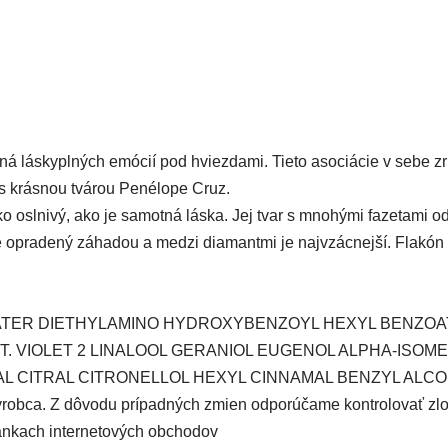
ná láskyplných emócií pod hviezdami. Tieto asociácie v sebe 
 s krásnou tvárou Penélope Cruz.
ako oslnivý, ako je samotná láska. Jej tvar s mnohými fazetami o
e opradený záhadou a medzi diamantmi je najvzácnejší. Flakón 
WATER DIETHYLAMINO HYDROXYBENZOYL HEXYL BENZO
0 / EXT. VIOLET 2 LINALOOL GERANIOL EUGENOL ALPHA-I
 CITRAL CITRONELLOL HEXYL CINNAMAL BENZYL ALC
bca. Z dôvodu prípadných zmien odporúčame kontrolovať zlož
tránkach internetových obchodov