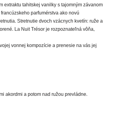
m extraktu tahitskej vanilky s tajomným závanom
ri francúzskeho parfumérstva ako novú
etnutia. Stretnutie dvoch vzácnych kvetín: ruže a
orené. La Nuit Trésor je rozpoznateľná vôňa,
ojej vonnej kompozície a prenesie na vás jej
vými akordmi a potom nad ružou prevládne.