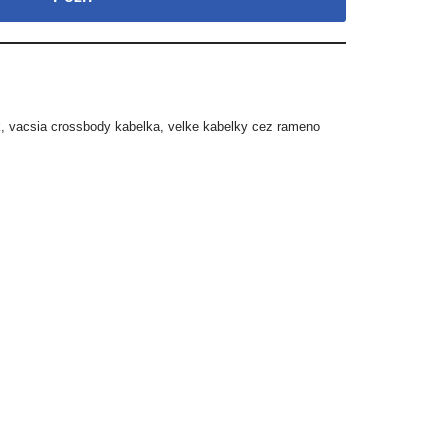
k
,
vacsia crossbody kabelka
,
velke kabelky cez rameno