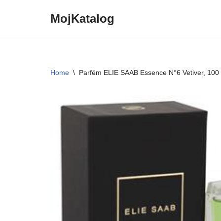
MojKatalog
Preskočiť
na
obsah
Home
\
Parfém ELIE SAAB Essence N°6 Vetiver, 100 