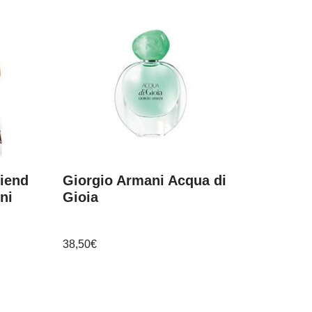
iend
Giorgio Armani Acqua di
ni
Gioia
38,50
€