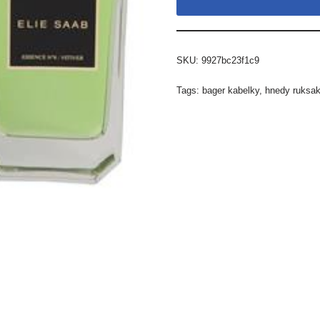
SKU:
9927bc23f1c9
Tags:
bager kabelky
,
hnedy ruksa