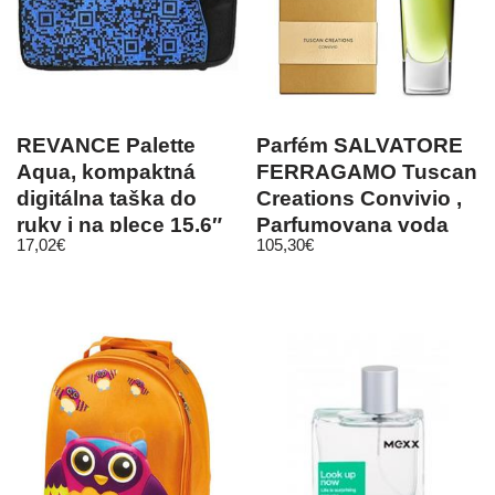
REVANCE Palette
Parfém SALVATORE
Aqua, kompaktná
FERRAGAMO Tuscan
digitálna taška do
Creations Convivio ,
ruky i na plece 15,6″
Parfumovana voda
17,02
€
105,30
€
a…
100 ml unisex