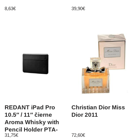
8,63
€
39,90
€
REDANT iPad Pro
Christian Dior Miss
10.5″ / 11″ čierne
Dior 2011
Aroma Whisky with
Pencil Holder PTA-
31,75
€
72,60
€
0237-APP-PROXX