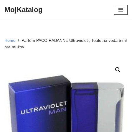
MojKatalog
Preskočiť
na
obsah
Home
\
Parfém PACO RABANNE Ultraviolet , Toaletná voda 5 ml
pre mužov