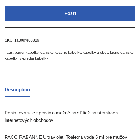
Pozri
SKU:
1a30dfe60829
Tags:
bager kabelky
,
dámske kožené kabelky
,
kabelky a obuv
,
lacne damske
kabelky
,
vypredaj kabelky
Description
Popis tovaru je spravidla možné nájsť tiež na stránkach
internetových obchodov
PACO RABANNE Ultraviolet, Toaletná voda 5 ml pre mužov