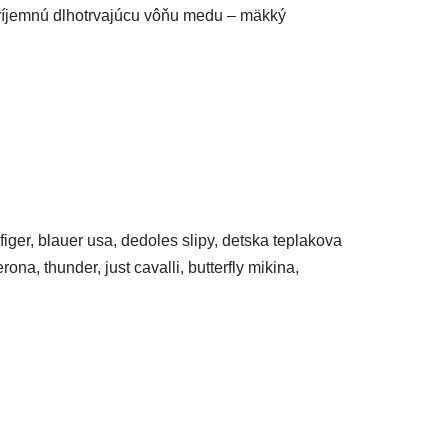
príjemnú dlhotrvajúcu vôňu medu – mäkký
figer, blauer usa, dedoles slipy, detska teplakova
ona, thunder, just cavalli, butterfly mikina,