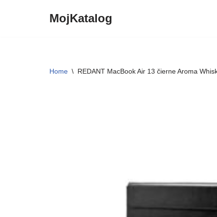
MojKatalog
Preskočiť
na
obsah
Home
\
REDANT MacBook Air 13 čierne Aroma Whis