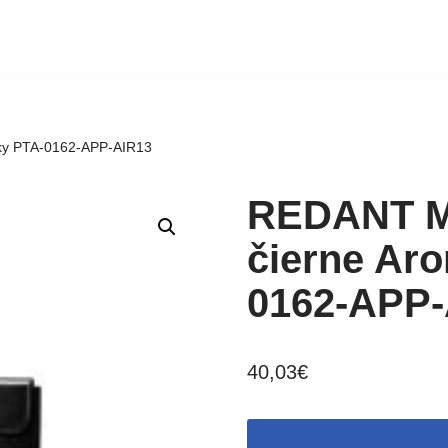
ky PTA-0162-APP-AIR13
REDANT M
čierne Ar
0162-APP-
40,03
€