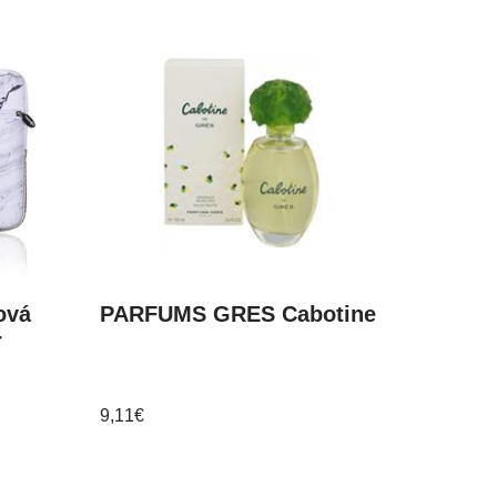
ová
PARFUMS GRES Cabotine
r
9,11
€