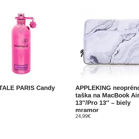
ALE PARIS Candy
APPLEKING neoprén
taška na MacBook Ai
13″/Pro 13″ – biely
mramor
24,99
€