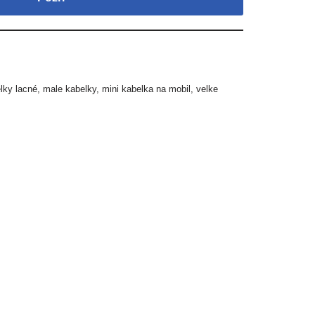
lky lacné
,
male kabelky
,
mini kabelka na mobil
,
velke