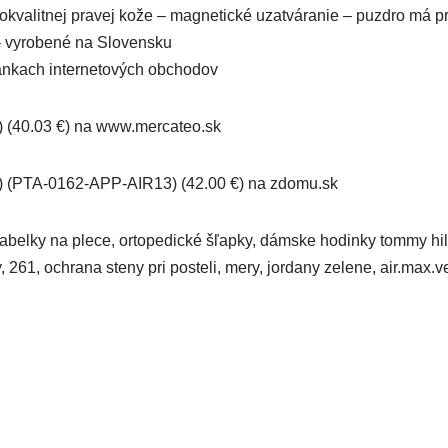
kokvalitnej pravej kože – magnetické uzatváranie – puzdro má 
– vyrobené na Slovensku
tránkach internetových obchodov
 (40.03 €) na www.mercateo.sk
 (PTA-0162-APP-AIR13) (42.00 €) na zdomu.sk
, kabelky na plece, ortopedické šľapky, dámske hodinky tommy hil
 261, ochrana steny pri posteli, mery, jordany zelene, air.max.ver