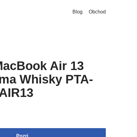
Blog
Obchod
acBook Air 13
oma Whisky PTA-
AIR13
Pozri