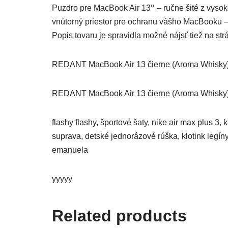
Puzdro pre MacBook Air 13‘‘ – ručne šité z vyso
vnútorný priestor pre ochranu vášho MacBooku 
Popis tovaru je spravidla možné nájsť tiež na s
REDANT MacBook Air 13 čierne (Aroma Whisky)
REDANT MacBook Air 13 čierne (Aroma Whisky)
flashy flashy, športové šaty, nike air max plus 3
suprava, detské jednorázové rúška, klotink legíny,
emanuela
yyyyy
Related products