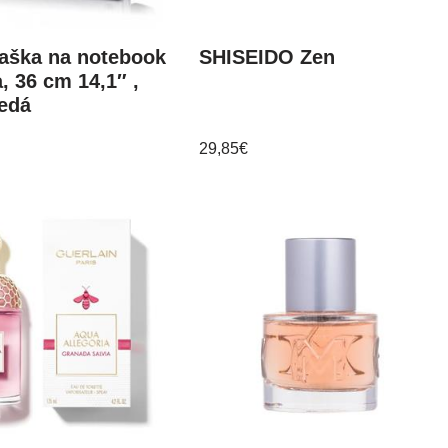
aška na notebook
SHISEIDO Zen
, 36 cm 14,1″ ,
edá
29,85
€