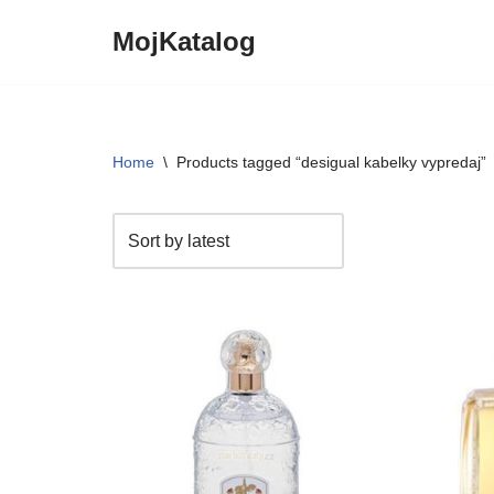
MojKatalog
Preskočiť
na
obsah
Home
\
Products tagged “desigual kabelky vypredaj”