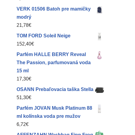
VERK 01506 Batoh pre mamičky
modrý
21,78
€
TOM FORD Soleil Neige
152,40
€
Parfém HALLE BERRY Reveal
The Passion, parfumovaná voda
15 ml
17,30
€
OSANN Prebaľovacia taška Stella
51,30
€
Parfém JOVAN Musk Platinum 88
ml kolínska voda pre mužov
6,72
€
AFFENZAHN Washbag Finn Frog