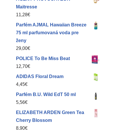
Maitresse
11,28
€
Parfém AJMAL Hawaiian Breeze
75 ml parfumovaná voda pre
ženy
29,00
€
POLICE To Be Miss Beat
12,70
€
ADIDAS Floral Dream
4,45
€
Parfém B.U. Wild EdT 50 ml
5,56
€
ELIZABETH ARDEN Green Tea
Cherry Blossom
8,90
€