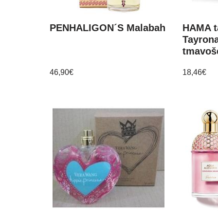
PENHALIGON´S Malabah
HAMA t
Tayrona
tmavoš
46,90
€
18,46
€