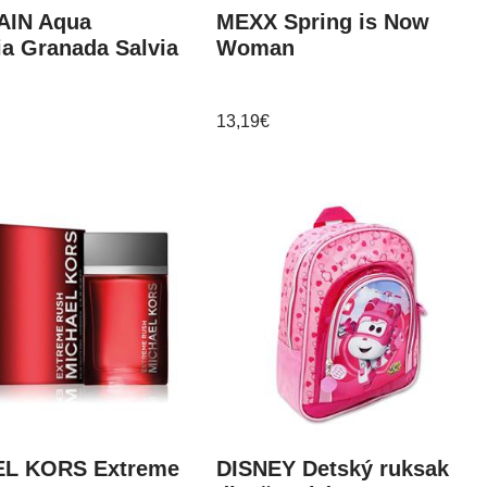
IN Aqua
MEXX Spring is Now
ia Granada Salvia
Woman
13,19
€
L KORS Extreme
DISNEY Detský ruksak