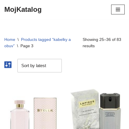
MojKatalog
Preskočiť
na
obsah
Home
\
Products tagged “kabelky a
Showing 25–36 of 83
obuv”
\
Page 3
results