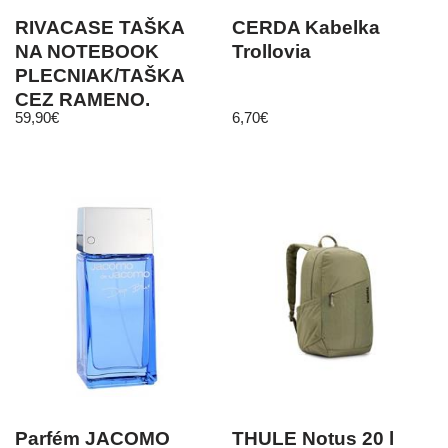
RIVACASE TAŠKA
CERDA Kabelka
NA NOTEBOOK
Trollovia
PLECNIAK/TAŠKA
CEZ RAMENO,
59,90
€
6,70
€
PREMENITEĽNÁ, 16″,
„ASPEN 7590“
Parfém JACOMO
THULE Notus 20 l