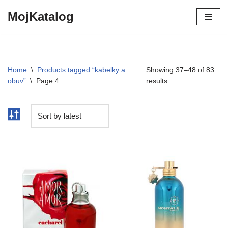
MojKatalog
Preskočiť
na
obsah
Home
\
Products tagged “kabelky a
Showing 37–48 of 83
obuv”
\
Page 4
results