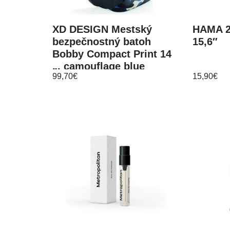
XD DESIGN Mestský
HAMA 2
bezpečnostný batoh
15,6″
Bobby Compact Print 14
„, camouflage blue
99,70
€
15,90
€
P705.655