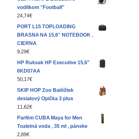
vodítkom "Football"
24,74
€
PORT L15 TOPLOADING
BRASNA NA 15,6'' NOTEBOOK ,
CIERNA
9,29
€
HP Ruksak HP Executive 15,6"
6KD07AA
50,17
€
SKIP HOP Zoo Batôžtek
desiatový Opička 3 plus
11,62
€
Parfém CUBA Maya for Men
Toaletná voda , 35 ml , pánske
2,89
€