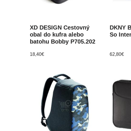
XD DESIGN Cestovný
DKNY B
obal do kufra alebo
So Inte
batohu Bobby P705.202
18,40
€
62,80
€