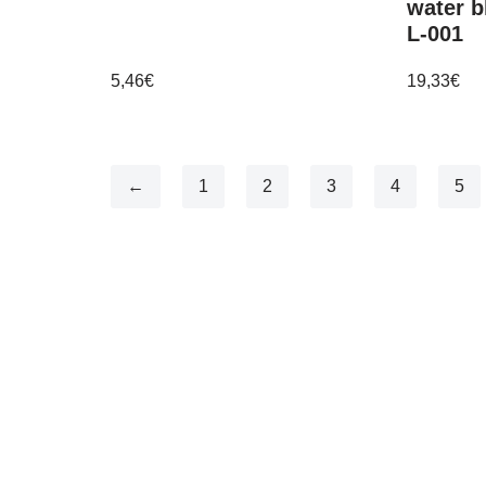
water b
L-001
5,46
€
19,33
€
←
1
2
3
4
5