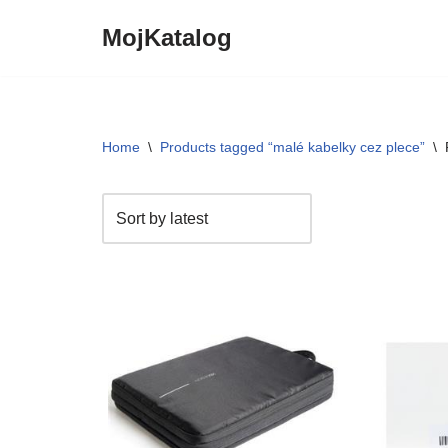
MojKatalog
Preskočiť
na
obsah
Home
\
Products tagged “malé kabelky cez plece”
\