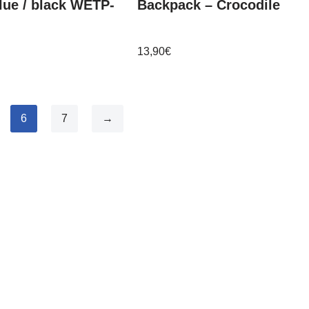
lue / black WETP-
Backpack – Crocodile
13,90
€
6
7
→