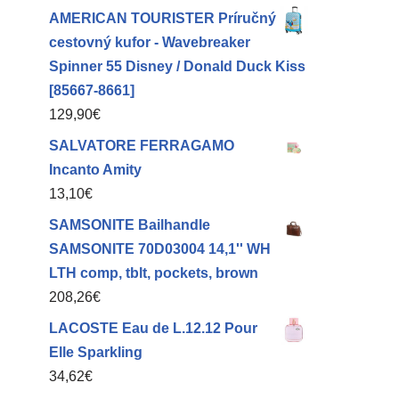
AMERICAN TOURISTER Príručný
cestovný kufor - Wavebreaker
Spinner 55 Disney / Donald Duck Kiss
[85667-8661]
129,90
€
SALVATORE FERRAGAMO
Incanto Amity
13,10
€
SAMSONITE Bailhandle
SAMSONITE 70D03004 14,1'' WH
LTH comp, tblt, pockets, brown
208,26
€
LACOSTE Eau de L.12.12 Pour
Elle Sparkling
34,62
€