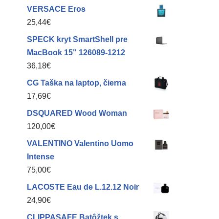
VERSACE Eros
25,44
€
SPECK kryt SmartShell pre
MacBook 15" 126089-1212
36,18
€
CG Taška na laptop, čierna
17,69
€
DSQUARED Wood Woman
120,00
€
VALENTINO Valentino Uomo
Intense
75,00
€
LACOSTE Eau de L.12.12 Noir
24,90
€
CLIPPASAFE Batôžtek s