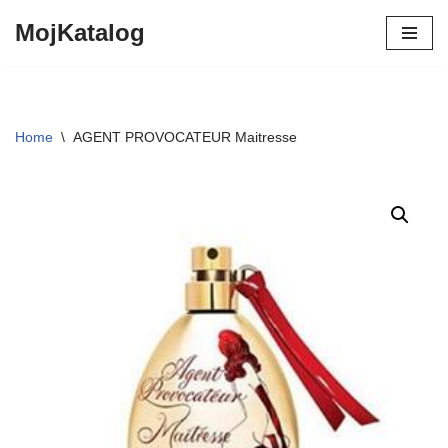
MojKatalog
Preskočiť
na
obsah
Home
\
AGENT PROVOCATEUR Maitresse