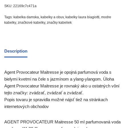
SKU:
22169c7c471a
Tags:
kabelka damska
,
kabelky a obuv
,
kabelky laura biagiotti
,
modre
kabelky
,
značkové kabelky
,
značky kabeliek
Description
Agent Provocateur Maitresse je opojná parfumová voda s
bielymi kvetmi na čele s jazmínom a ylang-ylangom. Úloha
Agent Provocateur Maitresse je rovnaký ako u ostatných vôní
tejto značky: zvádzať, zvádzať a zvádzať.
Popis tovaru je spravidla možné nájsť tiež na stránkach
internetových obchodov
AGENT PROVOCATEUR Maitresse 50 ml parfumovaná voda