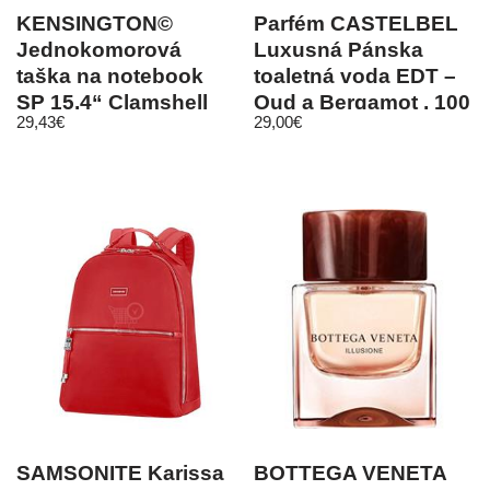
KENSINGTON©
Parfém CASTELBEL
Jednokomorová
Luxusná Pánska
taška na notebook
toaletná voda EDT –
SP 15.4“ Clamshell
Oud a Bergamot , 100
29,43
€
29,00
€
Case
ml
SAMSONITE Karissa
BOTTEGA VENETA