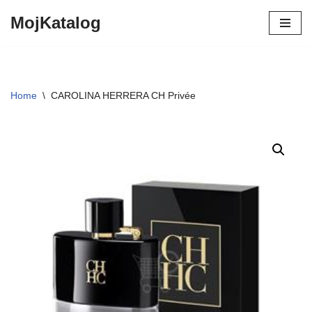
MojKatalog
Preskočiť
na
obsah
Home
\
CAROLINA HERRERA CH Privée