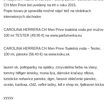
CH Men Prive bol uvedený na trh v roku 2015.
Popis tovaru je spravidla možné nájsť tiež na stránkach
internetových obchodov
CAROLINA HERRERA CH Men Prive toaletná voda pre mužov
100 ml TESTER (49.95 €) na www.parfumerka.eu
CAROLINA HERRERA CH Men Prive Toaletná voda – Tester,
100 ml, pánske (56.43 €) na www.koku.sk
lauren sk, poltopanky na opätku, zmyvatelna farba na vlasy,
tommy hilfiger tenisky, mona liza, dámske kraťasy riflove,
turisticke nohavice panske, dgm, ľanové oblečenie pánske,
oceán, karitraa, r2d2, veľké tašky, lidl e shop sk, fjallraven tricka
yyyyy