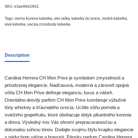
SKU:
e3ae90d1f431
Tags:
cierna kozena kabelka
,
eko tašky
,
kabelky do prace
,
modrá kabelka
,
sivá kabelka
,
vacsia crossbody kabelka
Description
Carolina Herrera CH Men Prive je symbolom zmyselnosti a
prirodzenej elegancie. Nadčasová, moderná a zároveň opojná
vôňa CH Men Prive definuje eleganciu, luxus a vášeň.
Orientálno-drevitý parfém CH Men Prive kombinuje výbušné
tóny whiskey a šťavnatého ovocia. Ucítite vôňu pomela a
sviežeho grapefruitu, ktoré obohacuje dotyk pikantného korenia
a dreva. Výsledný mix Vás ohromí prepracovanosťou a
dokonalou súhrou tónov. Dodajte svojmu štýlu kvapku elegancie
s nádychom vášne a hravosti. Pánsky parfum Carolina Herrera