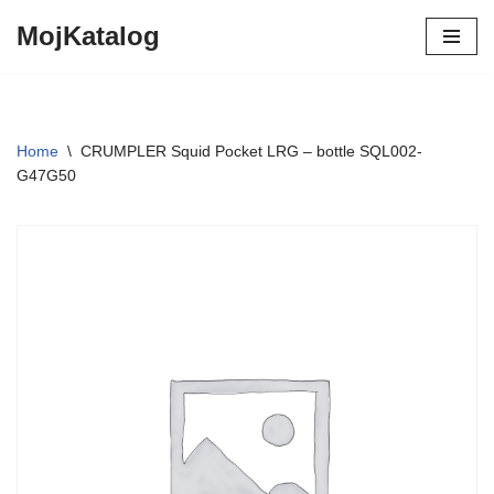
MojKatalog
Preskočiť
na
obsah
Home
\
CRUMPLER Squid Pocket LRG – bottle SQL002-
G47G50