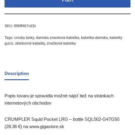
SKU:
896ff467cd3c
Tags:
crosby tasky
,
damska znackova kabelka
,
kabelka damska
,
kabelky
gucci
,
strieborné kabelky
,
značkové kabelky
Description
Popis tovaru je spravidla možné nájsť tiež na stránkach
internetových obchodov
CRUMPLER Squid Pocket LRG – bottle SQL002-G47G50
(28.36 €) na www.gigastore.sk