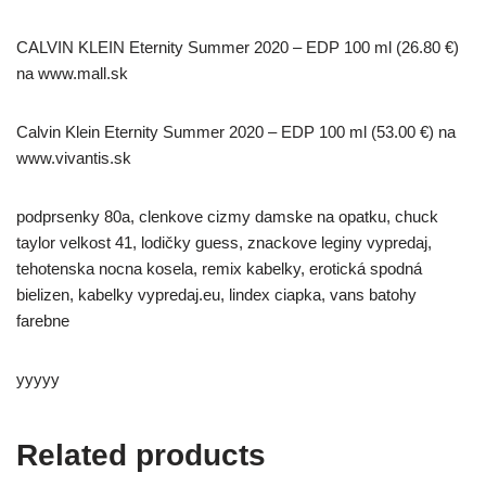
CALVIN KLEIN Eternity Summer 2020 – EDP 100 ml (26.80 €)
na www.mall.sk
Calvin Klein Eternity Summer 2020 – EDP 100 ml (53.00 €) na
www.vivantis.sk
podprsenky 80a, clenkove cizmy damske na opatku, chuck
taylor velkost 41, lodičky guess, znackove leginy vypredaj,
tehotenska nocna kosela, remix kabelky, erotická spodná
bielizen, kabelky vypredaj.eu, lindex ciapka, vans batohy
farebne
yyyyy
Related products