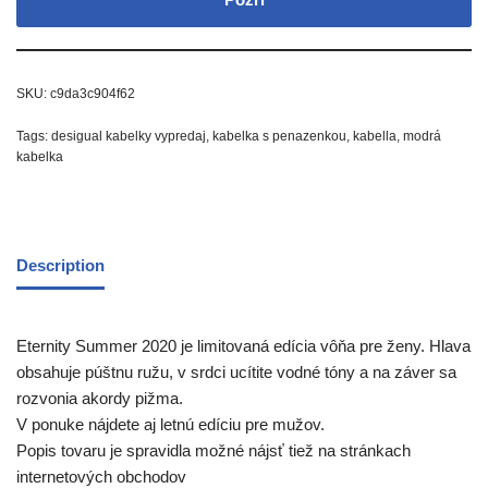
SKU:
c9da3c904f62
Tags:
desigual kabelky vypredaj
,
kabelka s penazenkou
,
kabella
,
modrá
kabelka
Description
Eternity Summer 2020 je limitovaná edícia vôňa pre ženy. Hlava
obsahuje púštnu ružu, v srdci ucítite vodné tóny a na záver sa
rozvonia akordy pižma.
V ponuke nájdete aj letnú edíciu pre mužov.
Popis tovaru je spravidla možné nájsť tiež na stránkach
internetových obchodov