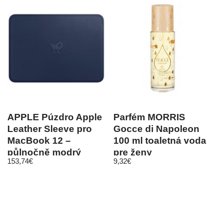
APPLE Púzdro Apple
Parfém MORRIS
Leather Sleeve pro
Gocce di Napoleon
MacBook 12 –
100 ml toaletná voda
půlnočně modrý
pre ženy
153,74
€
9,32
€
MQG02ZM/A